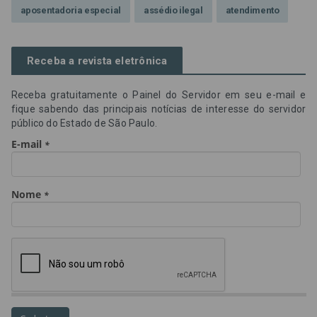
aposentadoria especial
assédio ilegal
atendimento
Campanha contra assédio ilegal
Campanha da OAB SP
Receba a revista eletrônica
CNJ
Comissão de Precatórios da OAB SP
Receba gratuitamente o Painel do Servidor em seu e-mail e
credores prioritários
Dia do Servidor Público
fique sabendo das principais notícias de interesse do servidor
público do Estado de São Paulo.
Dia dos Professores
expediente
feriado
GGE
golpe
golpe do precatório
golpe dos precatórios
golpes
golpes a credores
imprensa
IPCA-e
Lei 17.205/19
Messias Falleiros
OAB SP
OPV
OPVs
pagamentos
PL 899/19
precatório
precatórios
precatórios prioritários
RE 870.947
Requisições de Pequeno Valor
RPV
RPVs
STF