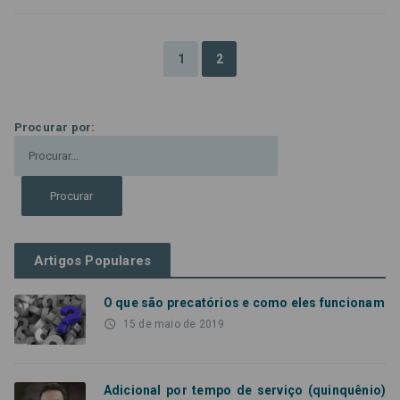
1
2
Procurar por:
Artigos Populares
O que são precatórios e como eles funcionam
access_time
15 de maio de 2019
Adicional por tempo de serviço (quinquênio)