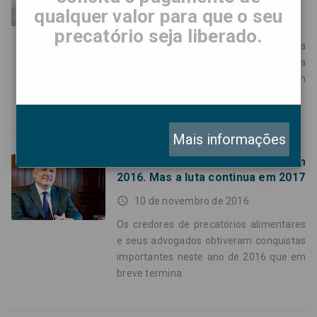
qualquer valor para que o seu
access_time
2 de dezembro de 2016
precatório seja liberado.
A aprovação da PEC nº 233/16 foi a
conquista mais importante alcançada
pelos credores de precatórios em
décadas.
Mais informações
Precatórios: houve avanços em
2016. Mas a luta continua em 2017
access_time
10 de novembro de 2016
Os credores de precatórios alimentares
e seus advogados obtiveram conquistas
importantes neste ano de 2016 que em
breve termina.