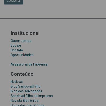
Taxa Referencial
tentativa de golpe
TJ-SP
TJSP
Tribunal de Justiça de São Paulo
Upefaz
WhatsApp
Institucional
Quem somos
Equipe
Contato
Oportunidades
Assessoria de Imprensa
Conteúdo
Notícias
Blog Sandoval Filho
Blog dos Advogados
Sandoval Filho na imprensa
Revista Eletrônica
Golpe dos precatórios