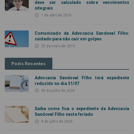
deve ser calculado sobre vencimentos
integrais
access_time
1 de abril de 2016
Comunicado da Advocacia Sandoval Filho:
cuidado para não cair em golpes
access_time
25 de maio de 2019
Posts Recentes
Advocacia Sandoval Filho terá expediente
reduzido no dia 31/07
access_time
30 de julho de 2026
Saiba como fica o expediente da Advocacia
Sandoval Filho neste feriado
access_time
8 de julho de 2026