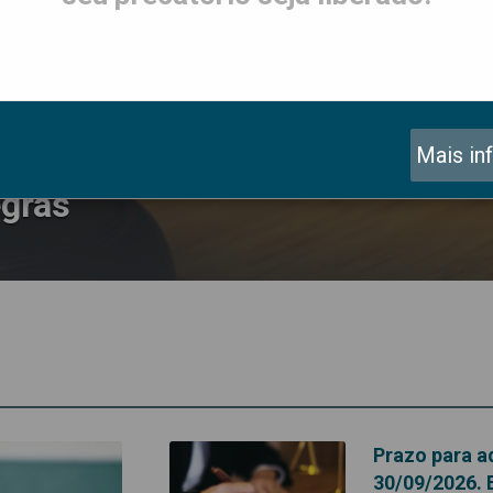
o acordo termina em 30/09/202
Mais in
egras
Prazo para a
30/09/2026. 