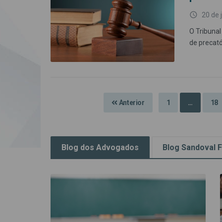
access_time
20 de 
O Tribunal
de precató
Anterior
1
…
18
Blog dos Advogados
Blog Sandoval F