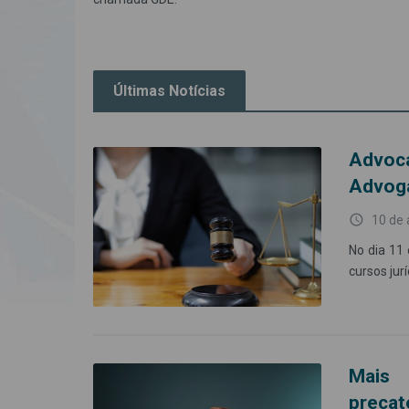
Últimas Notícias
Advoc
Advog
access_time
10 de 
No dia 11
cursos jur
Mais 
precat