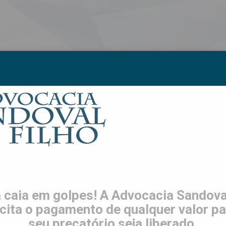
S
LGPD
TRABALHE CONOSCO
CONTATO
ES
 caia em golpes! A Advocacia Sandoval
icita o pagamento de qualquer valor pa
seu precatório seja liberado.