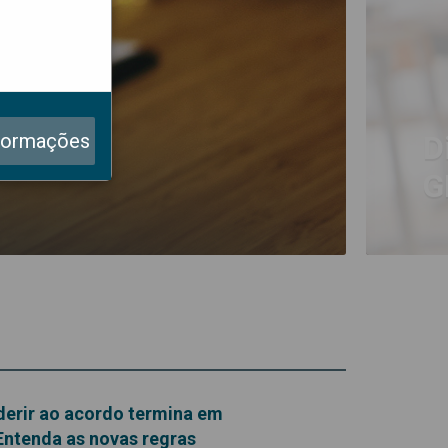
6.
formações
D
G
derir ao acordo termina em
Entenda as novas regras