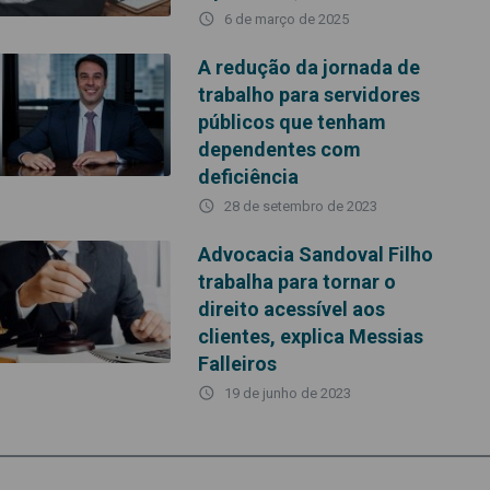
access_time
6 de março de 2025
A redução da jornada de
trabalho para servidores
públicos que tenham
dependentes com
deficiência
access_time
28 de setembro de 2023
Advocacia Sandoval Filho
trabalha para tornar o
direito acessível aos
clientes, explica Messias
Falleiros
access_time
19 de junho de 2023