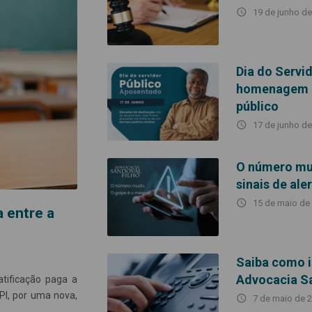
access_time
19 de junho d
Dia do Servi
homenagem a
público
access_time
17 de junho d
O número mud
sinais de ale
access_time
15 de maio de
 entre a
Saiba como id
Advocacia Sa
tificação paga a
PI, por uma nova,
access_time
7 de maio de 