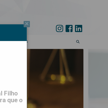
×
PECIAL 45 ANOS
 Filho
ra que o