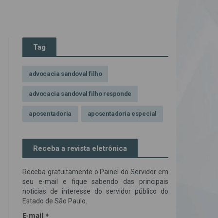
Tag
advocacia sandoval filho
advocacia sandoval filho responde
aposentadoria
aposentadoria especial
assédio ilegal
atendimento
Receba a revista eletrônica
Campanha contra assédio ilegal
Receba gratuitamente o Painel do Servidor em
Campanha da OAB SP
CNJ
seu e-mail e fique sabendo das principais
notícias de interesse do servidor público do
Comissão de Precatórios da OAB SP
Estado de São Paulo.
credores prioritários