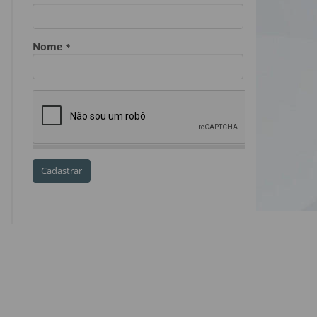
Dia do Servidor Público
Dia dos Professores
expediente
feriado
GGE
golpe
golpe do precatório
golpe dos precatórios
golpes
golpes a credores
imprensa
IPCA-e
Lei 17.205/19
Messias Falleiros
OAB SP
OPV
OPVs
pagamentos
PL 899/19
precatório
precatórios
precatórios prioritários
RE 870.947