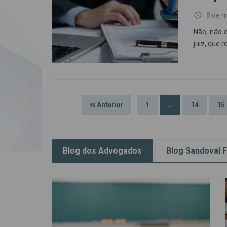
access_time
8 de 
Não, não 
juiz, que 
Anterior
1
…
14
15
Blog dos Advogados
Blog Sandoval F