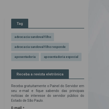
Tag
advocacia sandoval filho
advocacia sandoval filho responde
aposentadoria
aposentadoria especial
assédio ilegal
atendimento
Receba a revista eletrônica
Campanha contra assédio ilegal
Receba gratuitamente o Painel do Servidor em
Campanha da OAB SP
CNJ
seu e-mail e fique sabendo das principais
notícias de interesse do servidor público do
Comissão de Precatórios da OAB SP
Estado de São Paulo.
credores prioritários