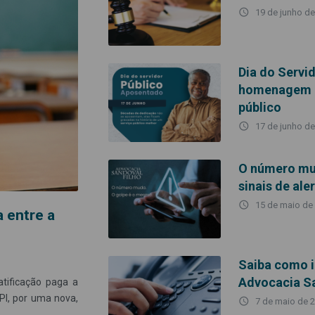
access_time
19 de junho d
Dia do Servi
homenagem a
público
access_time
17 de junho d
O número mud
sinais de ale
access_time
15 de maio de
 entre a
Saiba como id
Advocacia Sa
tificação paga a
PI, por uma nova,
access_time
7 de maio de 