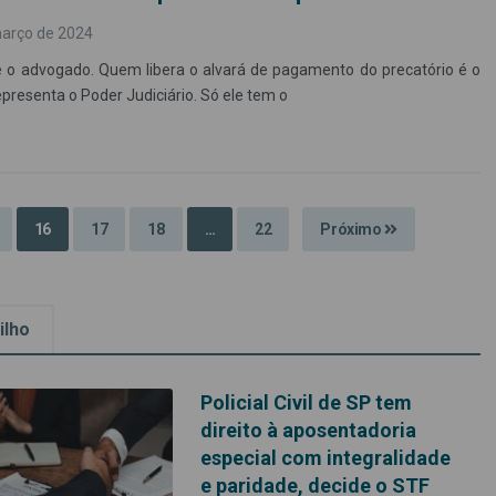
março de 2024
é o advogado. Quem libera o alvará de pagamento do precatório é o
representa o Poder Judiciário. Só ele tem o
16
17
18
…
22
Próximo
ilho
Policial Civil de SP tem
direito à aposentadoria
especial com integralidade
e paridade, decide o STF