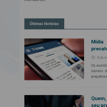
Últimas Notícias
Mídia
precat
access_time
8 de 
Os escrit
número de
prejudica
Quem, 
seu pr