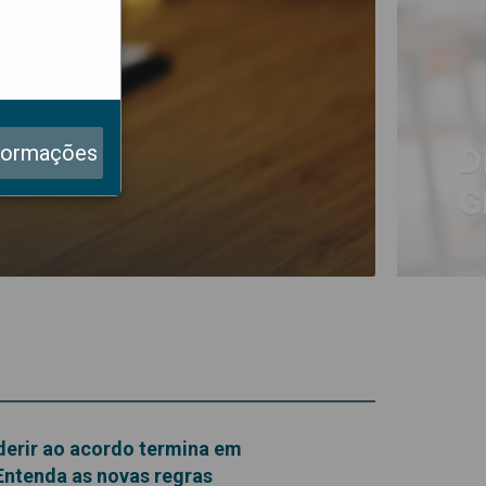
6.
formações
D
G
derir ao acordo termina em
Entenda as novas regras