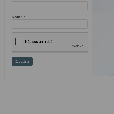
Dia do Servidor Público
Dia dos Professores
expediente
feriado
GGE
golpe
golpe do precatório
golpe dos precatórios
golpes
golpes a credores
imprensa
IPCA-e
Lei 17.205/19
Messias Falleiros
OAB SP
OPV
OPVs
pagamentos
PL 899/19
precatório
precatórios
precatórios prioritários
RE 870.947