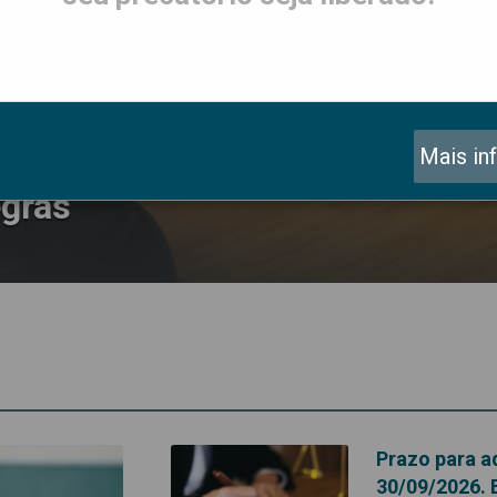
o acordo termina em 30/09/202
Mais in
egras
Prazo para a
30/09/2026. 