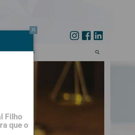
×
PECIAL 45 ANOS
 Filho
ra que o