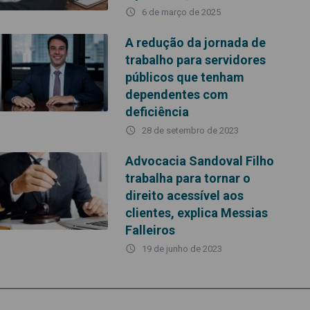
access_time
6 de março de 2025
A redução da jornada de
trabalho para servidores
públicos que tenham
dependentes com
deficiência
access_time
28 de setembro de 2023
Advocacia Sandoval Filho
trabalha para tornar o
direito acessível aos
clientes, explica Messias
Falleiros
access_time
19 de junho de 2023