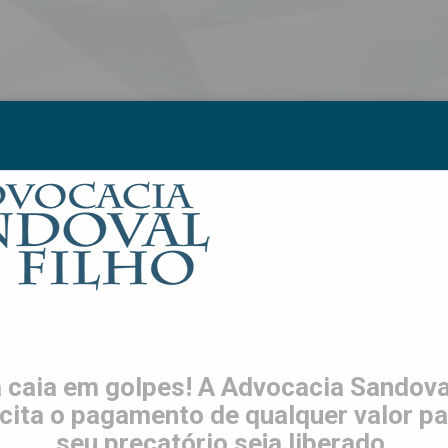
S
LGPD
TRABALHE CONOSCO
CONTATO
ES
 caia em golpes! A Advocacia Sandoval
icita o pagamento de qualquer valor pa
seu precatório seja liberado.